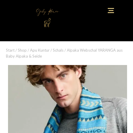
Start
/
Shop
/
Apu Kuntur
/
Schals
/ Alpaka Webschal YARANGA aus
Baby Alpaka & Seide