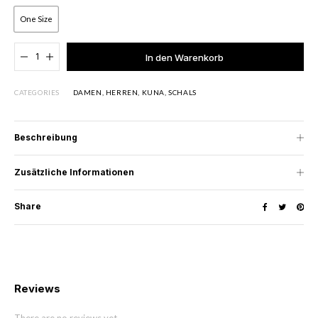
One Size
Added to cart
In den Warenkorb
CATEGORIES
DAMEN
,
HERREN
,
KUNA
,
SCHALS
Beschreibung
Zusätzliche Informationen
Share
Reviews
There are no reviews yet.