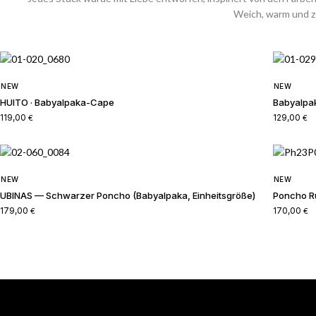
Weich, warm und ze
NEW
NEW
HUITO · Babyalpaka-Cape
Babyalpa
119,00
129,00
€
€
NEW
NEW
UBINAS — Schwarzer Poncho (Babyalpaka, Einheitsgröße)
Poncho Ru
179,00
170,00
€
€