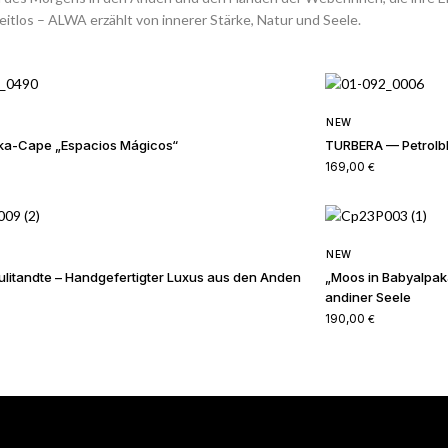
itlos – ALWA erzählt von innerer Stärke, Natur und Seele.
NEW
ka-Cape „Espacios Mágicos“
TURBERA — Petrolbl
169,00
€
NEW
litandte – Handgefertigter Luxus aus den Anden
„Moos in Babyalpak
andiner Seele
190,00
€