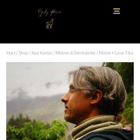
Start
/
Shop
/
Apu Kuntur
/
Mützen & Stirnbänder
/ Mütze + Loop Tika