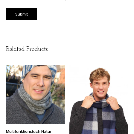
Multifunktionstuch Natur
48,00
€
Alpaka Schal KARO aus 100%
Baby Alpaka
55,00
€