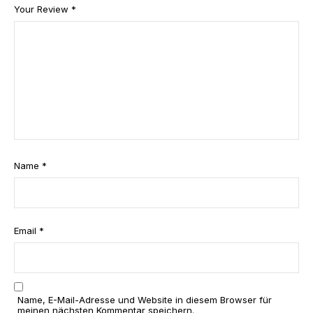
n
n
n
n
n
Name
*
Email
*
Name, E-Mail-Adresse und Website in diesem Browser für
meinen nächsten Kommentar speichern.
Related Products