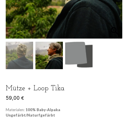
Mütze + Loop Tika
59,00
€
Materialen:
100% Baby-Alpaka
Ungefärbt/Naturfgefärbt
Added to cart
In den Warenkorb
CATEGORIES
DAMEN
,
HERREN
,
MÜTZEN & STIRNBÄNDER
,
PACABAMBA
Share