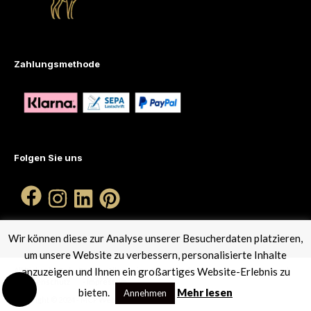
Zahlungsmethode
Folgen Sie uns
Wir können diese zur Analyse unserer Besucherdaten platzieren,
um unsere Website zu verbessern, personalisierte Inhalte
anzuzeigen und Ihnen ein großartiges Website-Erlebnis zu
All Rights by Gaby Römer -
Allgemeine Geschäftsbediengungen
- Versand
- Datenschutz
- Impressum
bieten.
Mehr lesen
Annehmen
Copyright © 2024 - MCP Webdesign