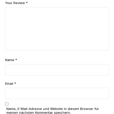
v
v
v
v
v
Your Review
*
o
o
o
o
o
n
n
n
n
n
5
5
5
5
5
St
St
St
St
St
er
er
er
er
er
ne
ne
ne
ne
ne
n
n
n
n
n
Name
*
Email
*
Name, E-Mail-Adresse und Website in diesem Browser für
meinen nächsten Kommentar speichern.