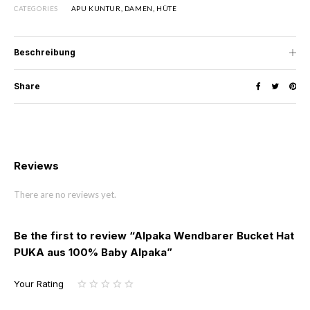
CATEGORIES
APU KUNTUR
,
DAMEN
,
HÜTE
Beschreibung
Share
Reviews
There are no reviews yet.
Be the first to review “Alpaka Wendbarer Bucket Hat
PUKA aus 100% Baby Alpaka”
Your Rating
1
2
3
4
5