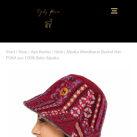
Start
/
Shop
/
Apu Kuntur
/
Hüte
/ Alpaka Wendbarer Bucket Hat
PUKA aus 100% Baby Alpaka