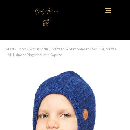
Start
/
Shop
/
Apu Kuntur
/
Mützen & Stirnbänder
/ Schlupf-Mütze
LANI Kinder Ringschal mit Kapuze