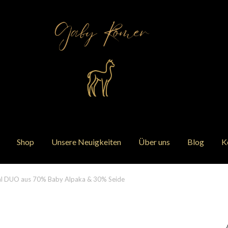
Shop
Unsere Neuigkeiten
Über uns
Blog
K
hal DUO aus 70% Baby Alpaka & 30% Seide