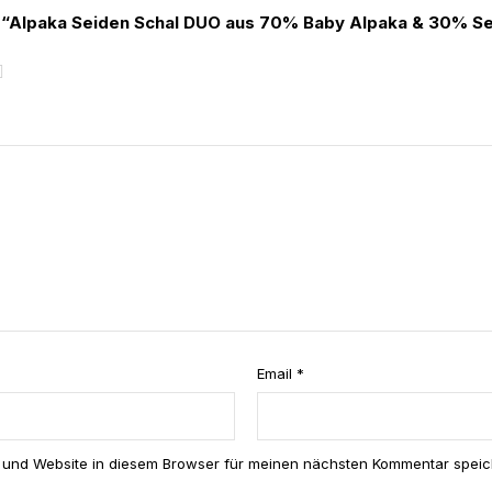
ew “Alpaka Seiden Schal DUO aus 70% Baby Alpaka & 30% S
5
v
o
n
5
St
er
ne
n
Email
*
 und Website in diesem Browser für meinen nächsten Kommentar speic