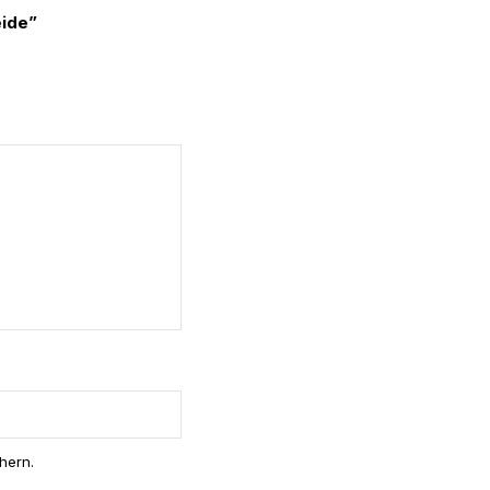
eide”
hern.