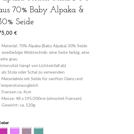
aus 70% Baby Alpaka &
30% Seide
75,00
€
– Material: 70% Alpaka (Baby Alpaka) 30% Seide
– zweifarbige Webtechnik: eine Seite farbig, eine
Seite grau
(Intensität hängt von Lichteinfall ab)
– als Stola oder Schal zu verwenden
– Materialmix mit Seide für sanften Glanz und
Temperaturausgleich
– Fransen ca. 4cm
– Masse: 48 x 195/200cm (ohne/mit Fransen)
– Gewicht: ca. 120g
Color