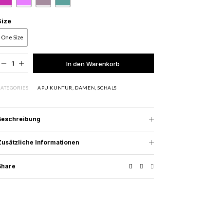
Size
One Size
Added to cart
In den Warenkorb
CATEGORIES
APU KUNTUR
,
DAMEN
,
SCHALS
Beschreibung
Zusätzliche Informationen
Share