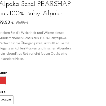
Alpaka Schal PEARSHAP
aus 100% Baby Alpaka
59,90
€
75,00
€
Erleben Sie die Weichheit und Wärme dieses
wunderschönen Schals aus 100 % Babyalpaka.
Perfekt für die Übergangszeit, umhüllt er Sie mit
Eleganz an kühlen Morgen und frischen Abenden.
Sein lebendiges Rot verleiht jedem Outfit eine
besondere Note.
Color
Size
One Size