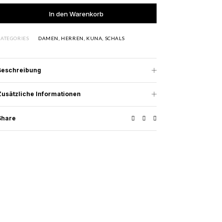
Added to cart
In den Warenkorb
CATEGORIES
DAMEN
,
HERREN
,
KUNA
,
SCHALS
Beschreibung
Zusätzliche Informationen
Share