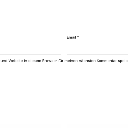
er
ne
n
Email
*
 und Website in diesem Browser für meinen nächsten Kommentar speic