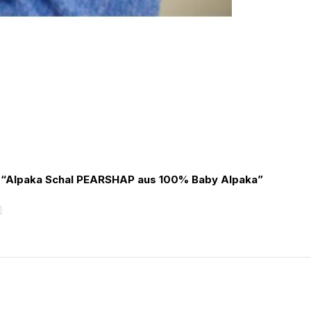
ew “Alpaka Schal PEARSHAP aus 100% Baby Alpaka”
5
v
o
n
5
St