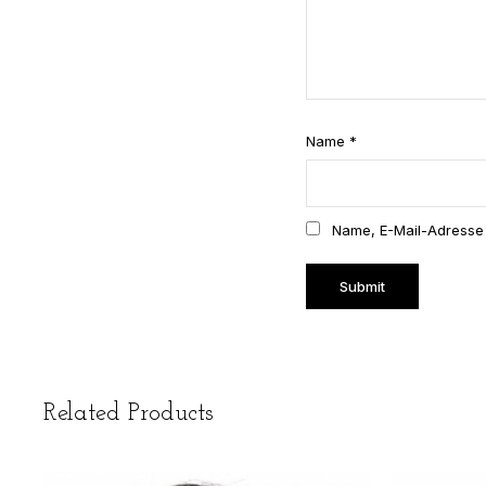
er
er
er
er
ne
ne
ne
ne
n
n
n
n
Name
*
Name, E-Mail-Adresse
Related Products