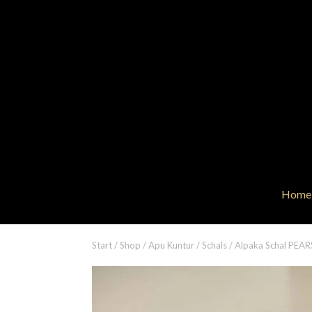
Home
Start
/
Shop
/
Apu Kuntur
/
Schals
/ Alpaka Schal PEA