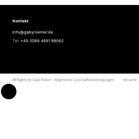
Kontakt
info@gabyroemer.de
Tel:
+49 (0)66 4691 88062
All Rights by Gaby Römer -
Allgemeine Geschäftsbediengungen
- Versand