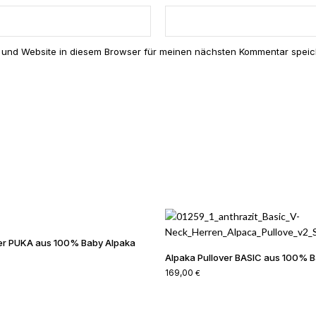
ew “Alpaka Mütze KUYCHI”