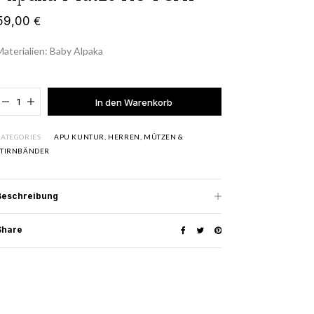
59,00
€
Materialien: Baby Alpaka
Added to cart
In den Warenkorb
CATEGORIES
APU KUNTUR
,
HERREN
,
MÜTZEN &
STIRNBÄNDER
Beschreibung
Share