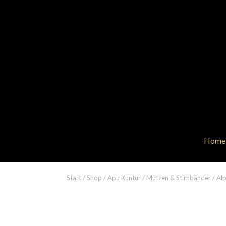
Home
Start
/
Shop
/
Apu Kuntur
/
Mützen & Stirnbänder
/ Al