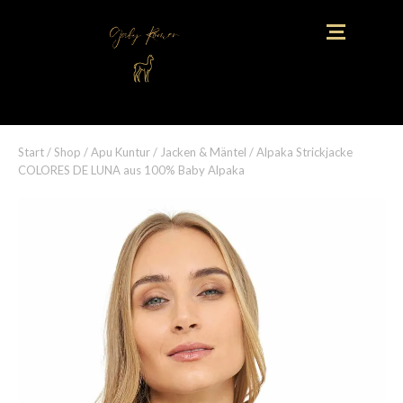
Start
/
Shop
/
Apu Kuntur
/
Jacken & Mäntel
/ Alpaka Strickjacke
COLORES DE LUNA aus 100% Baby Alpaka