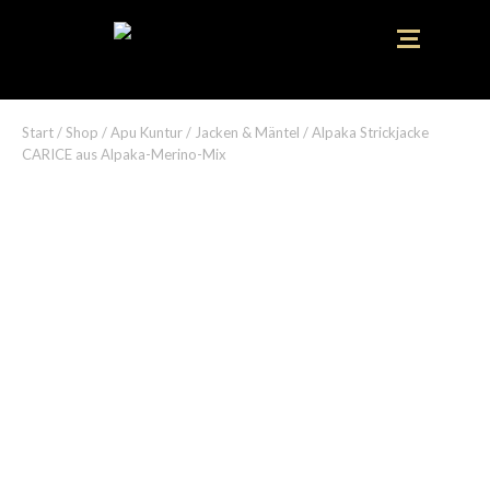
Start
/
Shop
/
Apu Kuntur
/
Jacken & Mäntel
/ Alpaka Strickjacke
CARICE aus Alpaka-Merino-Mix